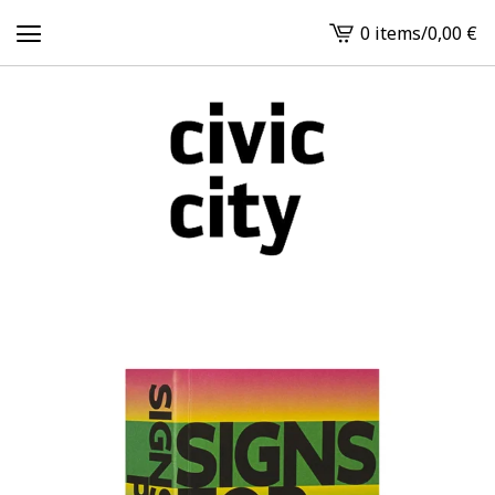
0 items
/
0,00
€
View
cart
-